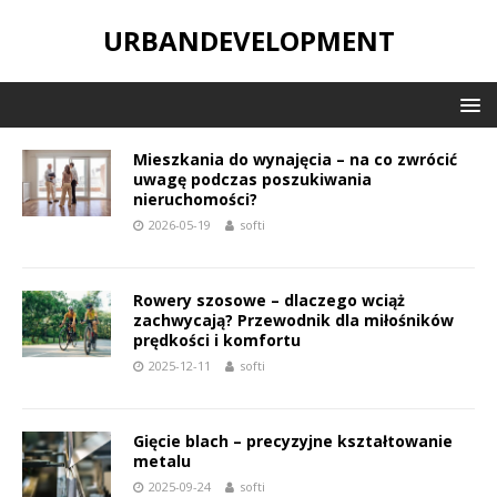
URBANDEVELOPMENT
Mieszkania do wynajęcia – na co zwrócić
uwagę podczas poszukiwania
nieruchomości?
2026-05-19
softi
Rowery szosowe – dlaczego wciąż
zachwycają? Przewodnik dla miłośników
prędkości i komfortu
2025-12-11
softi
Gięcie blach – precyzyjne kształtowanie
metalu
2025-09-24
softi