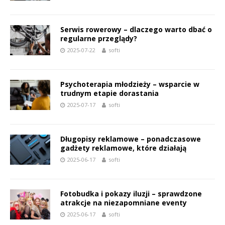
Serwis rowerowy – dlaczego warto dbać o
regularne przeglądy?
2025-07-22
softi
Psychoterapia młodzieży – wsparcie w
trudnym etapie dorastania
2025-07-17
softi
Długopisy reklamowe – ponadczasowe
gadżety reklamowe, które działają
2025-06-17
softi
Fotobudka i pokazy iluzji – sprawdzone
atrakcje na niezapomniane eventy
2025-06-17
softi