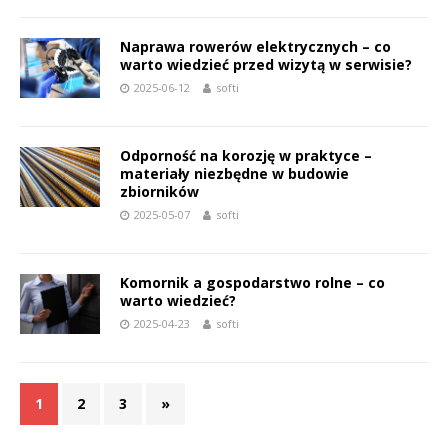
Naprawa rowerów elektrycznych – co
warto wiedzieć przed wizytą w serwisie?
2025-06-12
softi
Odporność na korozję w praktyce –
materiały niezbędne w budowie
zbiorników
2025-05-07
softi
Komornik a gospodarstwo rolne – co
warto wiedzieć?
2025-04-23
softi
1
2
3
»