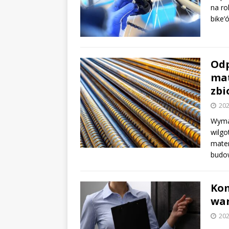
na ro
bike’
Odp
mat
zbi
202
Wymag
wilg
mater
budow
Kom
war
202