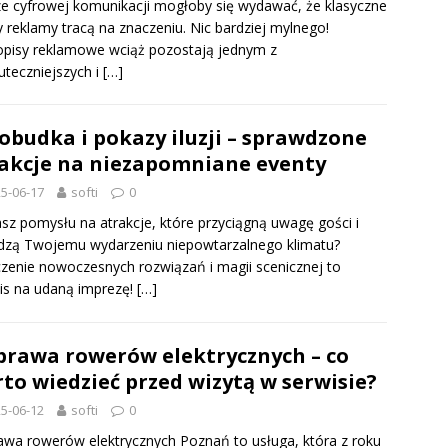
e cyfrowej komunikacji mogłoby się wydawać, że klasyczne
 reklamy tracą na znaczeniu. Nic bardziej mylnego!
pisy reklamowe wciąż pozostają jednym z
uteczniejszych i
[…]
obudka i pokazy iluzji – sprawdzone
akcje na niezapomniane eventy
5-06-17
softi
0
sz pomysłu na atrakcje, które przyciągną uwagę gości i
dzą Twojemu wydarzeniu niepowtarzalnego klimatu?
zenie nowoczesnych rozwiązań i magii scenicznej to
is na udaną imprezę!
[…]
rawa rowerów elektrycznych – co
to wiedzieć przed wizytą w serwisie?
5-06-12
softi
0
wa rowerów elektrycznych Poznań to usługa, która z roku