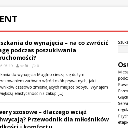
ENT
szkania do wynajęcia – na co zwrócić
Szuka
gę podczas poszukiwania
ruchomości?
Os
6-05-19
softi
0
Miesz
kania do wynajęcia Mogilno cieszą się dużym
podc
eresowaniem zarówno wśród osób prywatnych, jak i
Rowe
owników czasowo zmieniających miejsce pobytu. Wynajem
Przew
większą elastyczność niż zakup
[…]
Gięci
Serw
regul
ery szosowe – dlaczego wciąż
Psych
hwycają? Przewodnik dla miłośników
etapi
dkości i komfortu