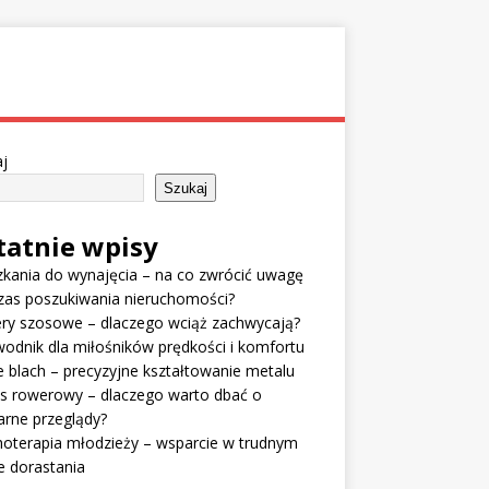
j
Szukaj
tatnie wpisy
kania do wynajęcia – na co zwrócić uwagę
zas poszukiwania nieruchomości?
ry szosowe – dlaczego wciąż zachwycają?
odnik dla miłośników prędkości i komfortu
e blach – precyzyjne kształtowanie metalu
is rowerowy – dlaczego warto dbać o
arne przeglądy?
oterapia młodzieży – wsparcie w trudnym
e dorastania