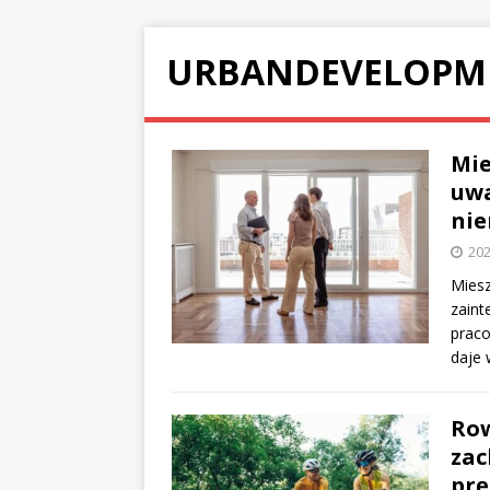
URBANDEVELOPM
Mie
uwa
nie
202
Miesz
zaint
prac
daje 
Row
zac
prę