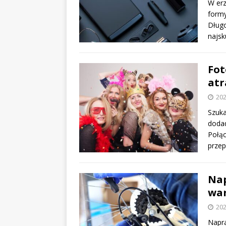
W erz
formy
Długo
najsk
Fot
atr
202
Szuka
doda
Połąc
przep
Nap
war
202
Napra