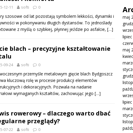
5-12-11
softi
0
Ar
y szosowe od lat pozostają symbolem lekkości, dynamiki i
maj 
ywności w pokonywaniu długich dystansów. To jednoślady
grud
ktowane z myślą o szybkiej, płynnej jeździe po asfalcie,
[…]
wrze
lipie
czer
cie blach – precyzyjne kształtowanie
maj 
talu
kwie
marz
5-09-24
softi
0
styc
woczesnym przemyśle metalowym gięcie blach Bydgoszcz
grud
wa kluczową rolę w procesie produkcji elementów
listo
rukcyjnych i dekoracyjnych. Pozwala na nadanie
paźdz
riałowi wymaganych kształtów, zachowując jego
[…]
wrze
lipie
marz
wis rowerowy – dlaczego warto dbać
styc
egularne przeglądy?
listo
paźdz
5-07-22
softi
0