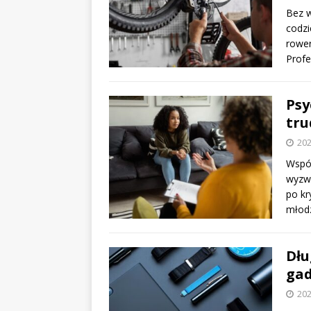
Bez w
codzi
rower
Profe
Psy
tru
202
Współ
wyzwa
po kr
młod
Dłu
gad
202