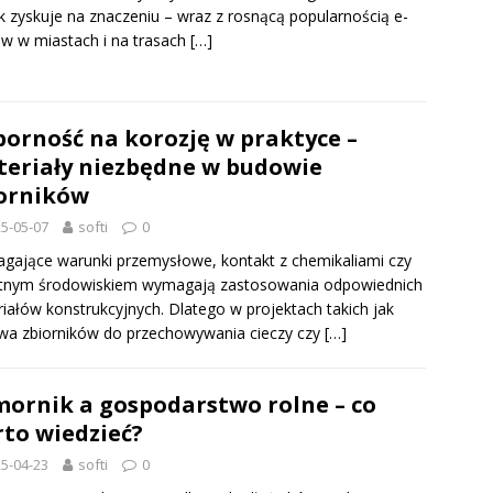
k zyskuje na znaczeniu – wraz z rosnącą popularnością e-
ów w miastach i na trasach
[…]
orność na korozję w praktyce –
eriały niezbędne w budowie
orników
5-05-07
softi
0
ające warunki przemysłowe, kontakt z chemikaliami czy
otnym środowiskiem wymagają zastosowania odpowiednich
iałów konstrukcyjnych. Dlatego w projektach takich jak
a zbiorników do przechowywania cieczy czy
[…]
ornik a gospodarstwo rolne – co
to wiedzieć?
5-04-23
softi
0