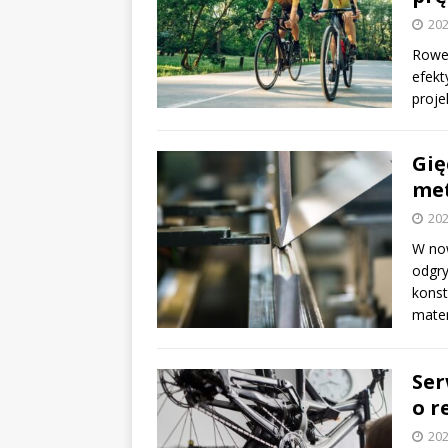
202
Rower
efekt
proje
Gię
me
202
W no
odgry
konst
mate
Ser
o r
202