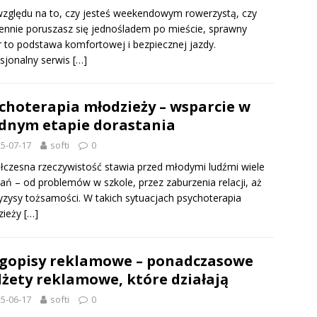
zględu na to, czy jesteś weekendowym rowerzystą, czy
ennie poruszasz się jednośladem po mieście, sprawny
 to podstawa komfortowej i bezpiecznej jazdy.
sjonalny serwis
[…]
choterapia młodzieży – wsparcie w
dnym etapie dorastania
5-07-17
softi
0
czesna rzeczywistość stawia przed młodymi ludźmi wiele
ń – od problemów w szkole, przez zaburzenia relacji, aż
yzysy tożsamości. W takich sytuacjach psychoterapia
zieży
[…]
gopisy reklamowe – ponadczasowe
żety reklamowe, które działają
5-06-17
softi
0