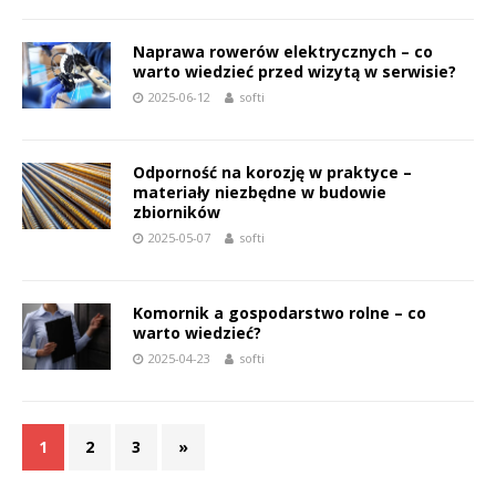
Naprawa rowerów elektrycznych – co
warto wiedzieć przed wizytą w serwisie?
2025-06-12
softi
Odporność na korozję w praktyce –
materiały niezbędne w budowie
zbiorników
2025-05-07
softi
Komornik a gospodarstwo rolne – co
warto wiedzieć?
2025-04-23
softi
1
2
3
»