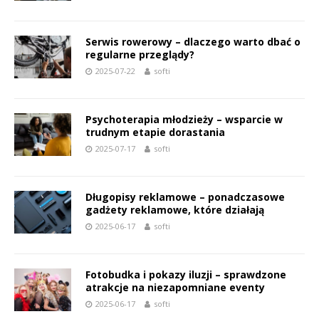
Serwis rowerowy – dlaczego warto dbać o
regularne przeglądy?
2025-07-22
softi
Psychoterapia młodzieży – wsparcie w
trudnym etapie dorastania
2025-07-17
softi
Długopisy reklamowe – ponadczasowe
gadżety reklamowe, które działają
2025-06-17
softi
Fotobudka i pokazy iluzji – sprawdzone
atrakcje na niezapomniane eventy
2025-06-17
softi