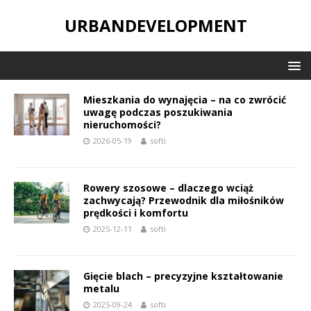
URBANDEVELOPMENT
Mieszkania do wynajęcia – na co zwrócić
uwagę podczas poszukiwania
nieruchomości?
2026-05-19
softi
Rowery szosowe – dlaczego wciąż
zachwycają? Przewodnik dla miłośników
prędkości i komfortu
2025-12-11
softi
Gięcie blach – precyzyjne kształtowanie
metalu
2025-09-24
softi