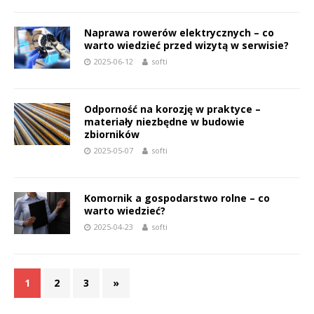
Naprawa rowerów elektrycznych – co
warto wiedzieć przed wizytą w serwisie?
2025-06-12
softi
Odporność na korozję w praktyce –
materiały niezbędne w budowie
zbiorników
2025-05-07
softi
Komornik a gospodarstwo rolne – co
warto wiedzieć?
2025-04-23
softi
1
2
3
»