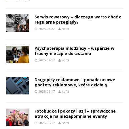
Serwis rowerowy – dlaczego warto dbać o
regularne przeglądy?
2025-07-22
softi
Psychoterapia młodzieży – wsparcie w
trudnym etapie dorastania
2025-07-17
softi
Długopisy reklamowe – ponadczasowe
gadżety reklamowe, które działają
2025-06-17
softi
Fotobudka i pokazy iluzji – sprawdzone
atrakcje na niezapomniane eventy
2025-06-17
softi