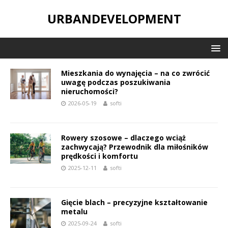
URBANDEVELOPMENT
Mieszkania do wynajęcia – na co zwrócić
uwagę podczas poszukiwania
nieruchomości?
2026-05-19
softi
Rowery szosowe – dlaczego wciąż
zachwycają? Przewodnik dla miłośników
prędkości i komfortu
2025-12-11
softi
Gięcie blach – precyzyjne kształtowanie
metalu
2025-09-24
softi