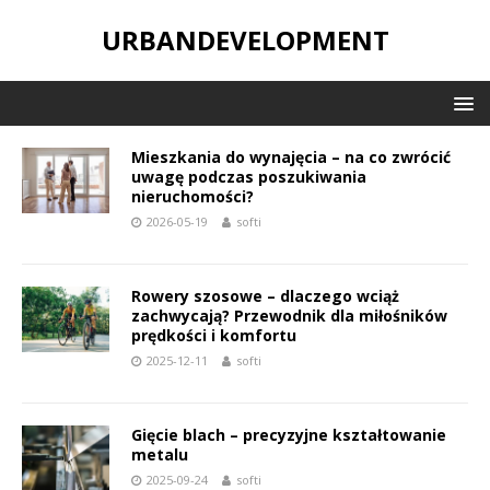
URBANDEVELOPMENT
Mieszkania do wynajęcia – na co zwrócić
uwagę podczas poszukiwania
nieruchomości?
2026-05-19
softi
Rowery szosowe – dlaczego wciąż
zachwycają? Przewodnik dla miłośników
prędkości i komfortu
2025-12-11
softi
Gięcie blach – precyzyjne kształtowanie
metalu
2025-09-24
softi