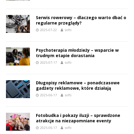
Serwis rowerowy – dlaczego warto dbać o
regularne przeglądy?
2025-07-22
softi
Psychoterapia młodzieży – wsparcie w
trudnym etapie dorastania
2025-07-17
softi
Długopisy reklamowe – ponadczasowe
gadżety reklamowe, które działają
2025-06-17
softi
Fotobudka i pokazy iluzji – sprawdzone
atrakcje na niezapomniane eventy
2025-06-17
softi