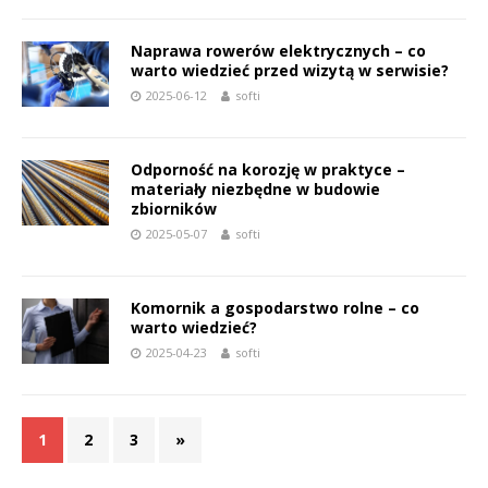
Naprawa rowerów elektrycznych – co
warto wiedzieć przed wizytą w serwisie?
2025-06-12
softi
Odporność na korozję w praktyce –
materiały niezbędne w budowie
zbiorników
2025-05-07
softi
Komornik a gospodarstwo rolne – co
warto wiedzieć?
2025-04-23
softi
1
2
3
»