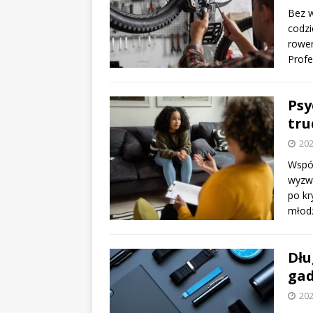
Bez w
codzi
rower
Profe
Psy
tru
202
Współ
wyzwa
po kr
młod
Dłu
gad
202