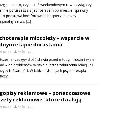
zględu na to, czy jesteś weekendowym rowerzystą, czy
ennie poruszasz się jednośladem po mieście, sprawny
 to podstawa komfortowej i bezpiecznej jazdy.
sjonalny serwis
[…]
choterapia młodzieży – wsparcie w
dnym etapie dorastania
5-07-17
softi
0
czesna rzeczywistość stawia przed młodymi ludźmi wiele
ń – od problemów w szkole, przez zaburzenia relacji, aż
yzysy tożsamości. W takich sytuacjach psychoterapia
zieży
[…]
gopisy reklamowe – ponadczasowe
żety reklamowe, które działają
5-06-17
softi
0