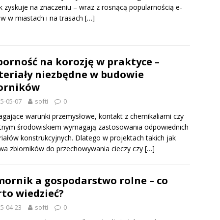
k zyskuje na znaczeniu – wraz z rosnącą popularnością e-
ów w miastach i na trasach
[…]
orność na korozję w praktyce –
eriały niezbędne w budowie
orników
5-05-07
softi
0
ające warunki przemysłowe, kontakt z chemikaliami czy
otnym środowiskiem wymagają zastosowania odpowiednich
iałów konstrukcyjnych. Dlatego w projektach takich jak
a zbiorników do przechowywania cieczy czy
[…]
ornik a gospodarstwo rolne – co
to wiedzieć?
5-04-23
softi
0