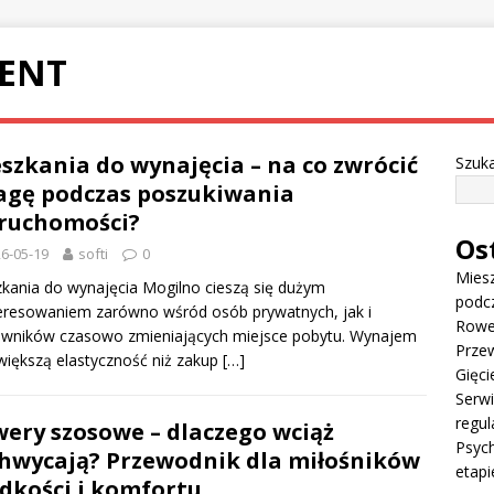
ENT
szkania do wynajęcia – na co zwrócić
Szuka
gę podczas poszukiwania
ruchomości?
Os
6-05-19
softi
0
Miesz
kania do wynajęcia Mogilno cieszą się dużym
podc
eresowaniem zarówno wśród osób prywatnych, jak i
Rowe
owników czasowo zmieniających miejsce pobytu. Wynajem
Przew
większą elastyczność niż zakup
[…]
Gięci
Serw
regul
ery szosowe – dlaczego wciąż
Psych
hwycają? Przewodnik dla miłośników
etapi
dkości i komfortu