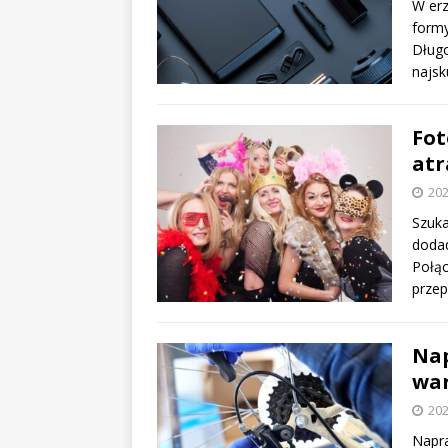
W erz
formy
Długo
najsk
Fot
atr
202
Szuka
doda
Połąc
przep
Nap
war
202
Napra