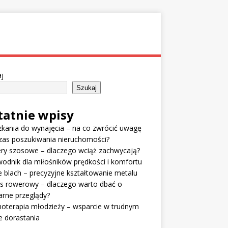
j
Szukaj
tatnie wpisy
kania do wynajęcia – na co zwrócić uwagę
zas poszukiwania nieruchomości?
ry szosowe – dlaczego wciąż zachwycają?
odnik dla miłośników prędkości i komfortu
e blach – precyzyjne kształtowanie metalu
is rowerowy – dlaczego warto dbać o
arne przeglądy?
oterapia młodzieży – wsparcie w trudnym
e dorastania