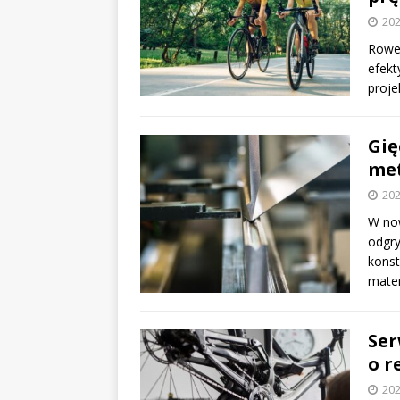
202
Rower
efekt
proje
Gię
me
202
W no
odgry
konst
mate
Ser
o r
202