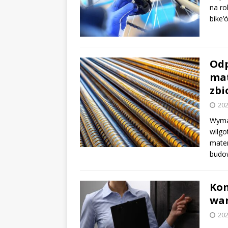
na ro
bike’
Odp
mat
zbi
202
Wymag
wilg
mater
budow
Kom
war
202