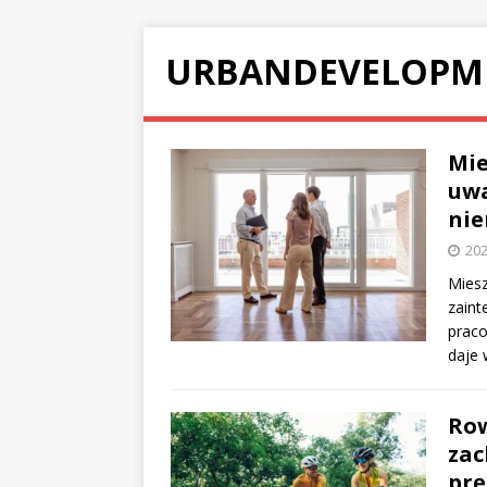
URBANDEVELOPM
Mie
uwa
nie
202
Miesz
zaint
prac
daje 
Row
zac
prę