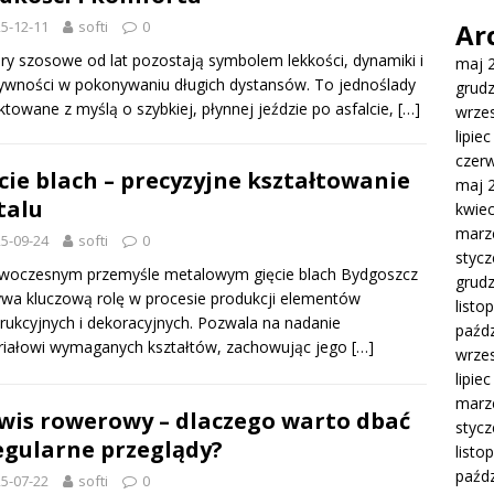
5-12-11
softi
0
Ar
y szosowe od lat pozostają symbolem lekkości, dynamiki i
maj 
ywności w pokonywaniu długich dystansów. To jednoślady
grud
ktowane z myślą o szybkiej, płynnej jeździe po asfalcie,
[…]
wrze
lipie
czer
cie blach – precyzyjne kształtowanie
maj 
talu
kwie
marz
5-09-24
softi
0
styc
woczesnym przemyśle metalowym gięcie blach Bydgoszcz
grud
wa kluczową rolę w procesie produkcji elementów
listo
rukcyjnych i dekoracyjnych. Pozwala na nadanie
paźdz
riałowi wymaganych kształtów, zachowując jego
[…]
wrze
lipie
marz
wis rowerowy – dlaczego warto dbać
styc
egularne przeglądy?
listo
paźdz
5-07-22
softi
0