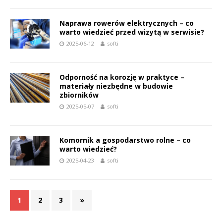
Naprawa rowerów elektrycznych – co
warto wiedzieć przed wizytą w serwisie?
2025-06-12
softi
Odporność na korozję w praktyce –
materiały niezbędne w budowie
zbiorników
2025-05-07
softi
Komornik a gospodarstwo rolne – co
warto wiedzieć?
2025-04-23
softi
1
2
3
»