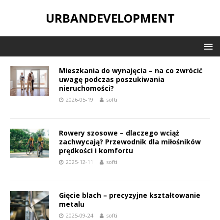
URBANDEVELOPMENT
Mieszkania do wynajęcia – na co zwrócić
uwagę podczas poszukiwania
nieruchomości?
2026-05-19
softi
Rowery szosowe – dlaczego wciąż
zachwycają? Przewodnik dla miłośników
prędkości i komfortu
2025-12-11
softi
Gięcie blach – precyzyjne kształtowanie
metalu
2025-09-24
softi