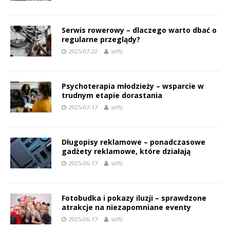
Serwis rowerowy – dlaczego warto dbać o
regularne przeglądy?
2025-07-22
softi
Psychoterapia młodzieży – wsparcie w
trudnym etapie dorastania
2025-07-17
softi
Długopisy reklamowe – ponadczasowe
gadżety reklamowe, które działają
2025-06-17
softi
Fotobudka i pokazy iluzji – sprawdzone
atrakcje na niezapomniane eventy
2025-06-17
softi