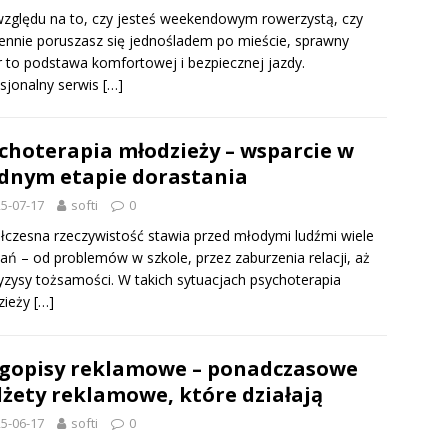
zględu na to, czy jesteś weekendowym rowerzystą, czy
ennie poruszasz się jednośladem po mieście, sprawny
 to podstawa komfortowej i bezpiecznej jazdy.
sjonalny serwis
[…]
choterapia młodzieży – wsparcie w
dnym etapie dorastania
5-07-17
softi
0
czesna rzeczywistość stawia przed młodymi ludźmi wiele
ń – od problemów w szkole, przez zaburzenia relacji, aż
yzysy tożsamości. W takich sytuacjach psychoterapia
zieży
[…]
gopisy reklamowe – ponadczasowe
żety reklamowe, które działają
5-06-17
softi
0