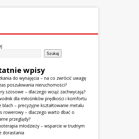
j
Szukaj
tatnie wpisy
kania do wynajęcia – na co zwrócić uwagę
zas poszukiwania nieruchomości?
ry szosowe – dlaczego wciąż zachwycają?
odnik dla miłośników prędkości i komfortu
e blach – precyzyjne kształtowanie metalu
is rowerowy – dlaczego warto dbać o
arne przeglądy?
oterapia młodzieży – wsparcie w trudnym
e dorastania