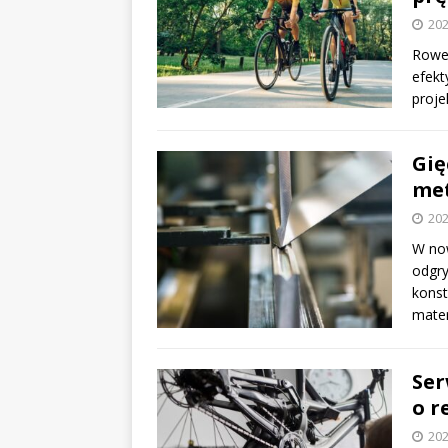
202
Rower
efekt
proje
Gię
me
202
W no
odgry
konst
mate
Ser
o r
202