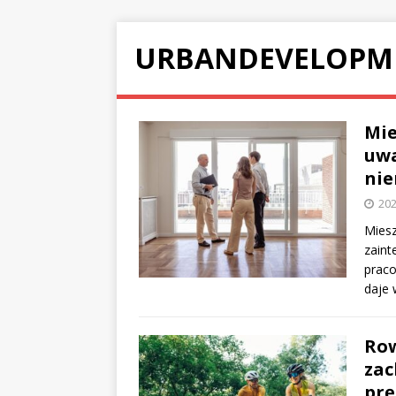
URBANDEVELOPM
Mie
uwa
nie
202
Miesz
zaint
prac
daje 
Row
zac
prę