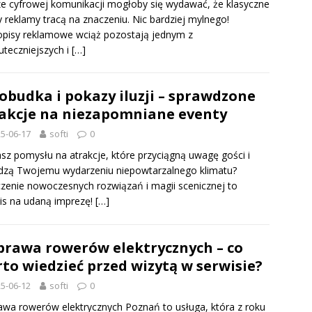
e cyfrowej komunikacji mogłoby się wydawać, że klasyczne
 reklamy tracą na znaczeniu. Nic bardziej mylnego!
pisy reklamowe wciąż pozostają jednym z
uteczniejszych i
[…]
obudka i pokazy iluzji – sprawdzone
akcje na niezapomniane eventy
5-06-17
softi
0
sz pomysłu na atrakcje, które przyciągną uwagę gości i
dzą Twojemu wydarzeniu niepowtarzalnego klimatu?
zenie nowoczesnych rozwiązań i magii scenicznej to
is na udaną imprezę!
[…]
rawa rowerów elektrycznych – co
to wiedzieć przed wizytą w serwisie?
5-06-12
softi
0
wa rowerów elektrycznych Poznań to usługa, która z roku