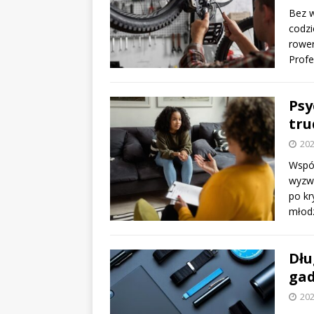
Bez w
codzi
rower
Profe
Psy
tru
202
Współ
wyzwa
po kr
młod
Dłu
gad
202