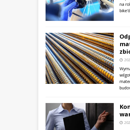
na ro
bike’
Odp
mat
zbi
202
Wymag
wilg
mater
budow
Kom
war
202