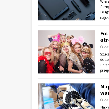
W erz
formy
Długo
najsk
Fot
atr
202
Szuka
doda
Połąc
przep
Nap
war
202
Napra