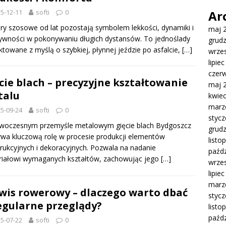
5-12-11
softi
0
Ar
y szosowe od lat pozostają symbolem lekkości, dynamiki i
maj 
ywności w pokonywaniu długich dystansów. To jednoślady
grud
ktowane z myślą o szybkiej, płynnej jeździe po asfalcie,
[…]
wrze
lipie
czer
cie blach – precyzyjne kształtowanie
maj 
talu
kwie
marz
5-09-24
softi
0
styc
woczesnym przemyśle metalowym gięcie blach Bydgoszcz
grud
wa kluczową rolę w procesie produkcji elementów
listo
rukcyjnych i dekoracyjnych. Pozwala na nadanie
paźdz
riałowi wymaganych kształtów, zachowując jego
[…]
wrze
lipie
marz
wis rowerowy – dlaczego warto dbać
styc
egularne przeglądy?
listo
paźdz
5-07-22
softi
0