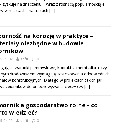
k zyskuje na znaczeniu – wraz z rosnącą popularnością e-
ów w miastach i na trasach
[…]
orność na korozję w praktyce –
eriały niezbędne w budowie
orników
5-05-07
softi
0
ające warunki przemysłowe, kontakt z chemikaliami czy
otnym środowiskiem wymagają zastosowania odpowiednich
iałów konstrukcyjnych. Dlatego w projektach takich jak
a zbiorników do przechowywania cieczy czy
[…]
ornik a gospodarstwo rolne – co
to wiedzieć?
5-04-23
softi
0