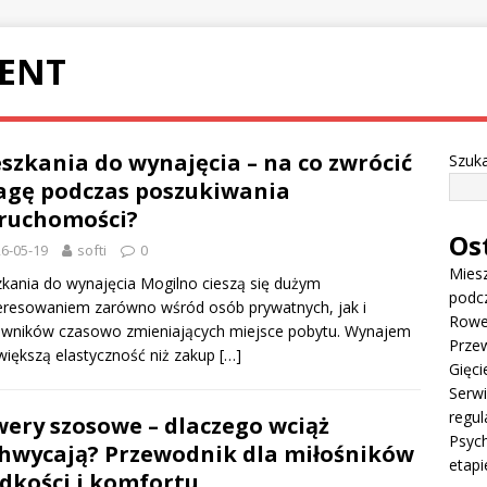
ENT
szkania do wynajęcia – na co zwrócić
Szuka
gę podczas poszukiwania
ruchomości?
Os
6-05-19
softi
0
Miesz
kania do wynajęcia Mogilno cieszą się dużym
podc
eresowaniem zarówno wśród osób prywatnych, jak i
Rowe
owników czasowo zmieniających miejsce pobytu. Wynajem
Przew
większą elastyczność niż zakup
[…]
Gięci
Serw
regul
ery szosowe – dlaczego wciąż
Psych
hwycają? Przewodnik dla miłośników
etapi
dkości i komfortu