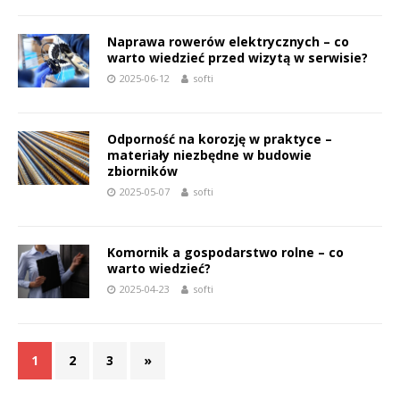
Naprawa rowerów elektrycznych – co
warto wiedzieć przed wizytą w serwisie?
2025-06-12
softi
Odporność na korozję w praktyce –
materiały niezbędne w budowie
zbiorników
2025-05-07
softi
Komornik a gospodarstwo rolne – co
warto wiedzieć?
2025-04-23
softi
1
2
3
»