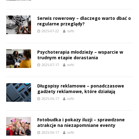
Serwis rowerowy – dlaczego warto dbać o
regularne przeglądy?
2025-07-22
softi
Psychoterapia młodzieży – wsparcie w
trudnym etapie dorastania
2025-07-17
softi
Długopisy reklamowe – ponadczasowe
gadżety reklamowe, które działają
2025-06-17
softi
Fotobudka i pokazy iluzji – sprawdzone
atrakcje na niezapomniane eventy
2025-06-17
softi