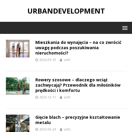
URBANDEVELOPMENT
Mieszkania do wynajęcia – na co zwrócić
uwagę podczas poszukiwania
nieruchomości?
2026-05-19
softi
Rowery szosowe – dlaczego wciąż
zachwycają? Przewodnik dla miłośników
prędkości i komfortu
2025-12-11
softi
Gięcie blach – precyzyjne kształtowanie
metalu
2025-09-24
softi