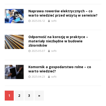
Naprawa rowerów elektrycznych – co
warto wiedzieć przed wizytą w serwisie?
2025-06-12
softi
Odporność na korozję w praktyce –
materiały niezbędne w budowie
zbiorników
2025-05-07
softi
Komornik a gospodarstwo rolne – co
warto wiedzieć?
2025-04-23
softi
1
2
3
»