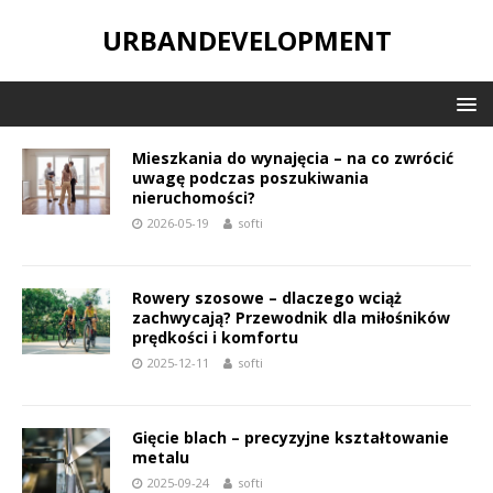
URBANDEVELOPMENT
Mieszkania do wynajęcia – na co zwrócić
uwagę podczas poszukiwania
nieruchomości?
2026-05-19
softi
Rowery szosowe – dlaczego wciąż
zachwycają? Przewodnik dla miłośników
prędkości i komfortu
2025-12-11
softi
Gięcie blach – precyzyjne kształtowanie
metalu
2025-09-24
softi