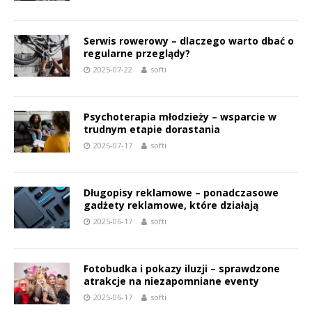
Serwis rowerowy – dlaczego warto dbać o
regularne przeglądy?
2025-07-22
softi
Psychoterapia młodzieży – wsparcie w
trudnym etapie dorastania
2025-07-17
softi
Długopisy reklamowe – ponadczasowe
gadżety reklamowe, które działają
2025-06-17
softi
Fotobudka i pokazy iluzji – sprawdzone
atrakcje na niezapomniane eventy
2025-06-17
softi