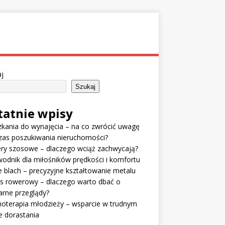
j
Szukaj
tatnie wpisy
kania do wynajęcia – na co zwrócić uwagę
zas poszukiwania nieruchomości?
ry szosowe – dlaczego wciąż zachwycają?
odnik dla miłośników prędkości i komfortu
e blach – precyzyjne kształtowanie metalu
is rowerowy – dlaczego warto dbać o
arne przeglądy?
oterapia młodzieży – wsparcie w trudnym
e dorastania