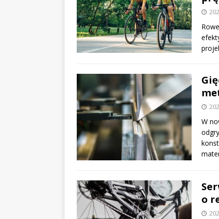
202
Rower
efekt
proje
Gię
me
202
W no
odgry
konst
mate
Ser
o r
202