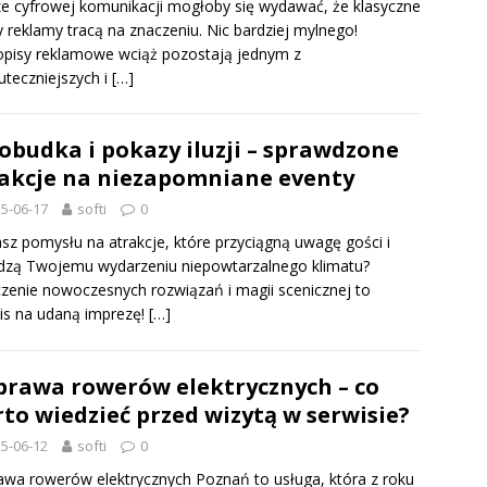
e cyfrowej komunikacji mogłoby się wydawać, że klasyczne
 reklamy tracą na znaczeniu. Nic bardziej mylnego!
pisy reklamowe wciąż pozostają jednym z
uteczniejszych i
[…]
obudka i pokazy iluzji – sprawdzone
akcje na niezapomniane eventy
5-06-17
softi
0
sz pomysłu na atrakcje, które przyciągną uwagę gości i
dzą Twojemu wydarzeniu niepowtarzalnego klimatu?
zenie nowoczesnych rozwiązań i magii scenicznej to
is na udaną imprezę!
[…]
rawa rowerów elektrycznych – co
to wiedzieć przed wizytą w serwisie?
5-06-12
softi
0
wa rowerów elektrycznych Poznań to usługa, która z roku