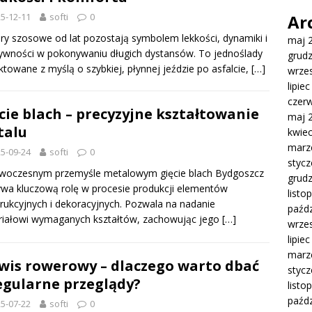
5-12-11
softi
0
Ar
y szosowe od lat pozostają symbolem lekkości, dynamiki i
maj 
ywności w pokonywaniu długich dystansów. To jednoślady
grud
ktowane z myślą o szybkiej, płynnej jeździe po asfalcie,
[…]
wrze
lipie
czer
cie blach – precyzyjne kształtowanie
maj 
talu
kwie
marz
5-09-24
softi
0
styc
woczesnym przemyśle metalowym gięcie blach Bydgoszcz
grud
wa kluczową rolę w procesie produkcji elementów
listo
rukcyjnych i dekoracyjnych. Pozwala na nadanie
paźdz
riałowi wymaganych kształtów, zachowując jego
[…]
wrze
lipie
marz
wis rowerowy – dlaczego warto dbać
styc
egularne przeglądy?
listo
paźdz
5-07-22
softi
0