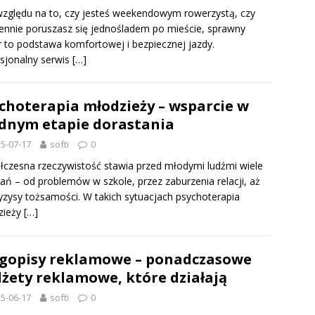
zględu na to, czy jesteś weekendowym rowerzystą, czy
ennie poruszasz się jednośladem po mieście, sprawny
 to podstawa komfortowej i bezpiecznej jazdy.
sjonalny serwis
[…]
choterapia młodzieży – wsparcie w
dnym etapie dorastania
5-07-17
softi
0
czesna rzeczywistość stawia przed młodymi ludźmi wiele
ń – od problemów w szkole, przez zaburzenia relacji, aż
yzysy tożsamości. W takich sytuacjach psychoterapia
zieży
[…]
gopisy reklamowe – ponadczasowe
żety reklamowe, które działają
5-06-17
softi
0