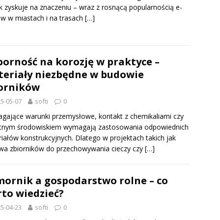
k zyskuje na znaczeniu – wraz z rosnącą popularnością e-
ów w miastach i na trasach
[…]
orność na korozję w praktyce –
eriały niezbędne w budowie
orników
5-05-07
softi
0
ające warunki przemysłowe, kontakt z chemikaliami czy
otnym środowiskiem wymagają zastosowania odpowiednich
iałów konstrukcyjnych. Dlatego w projektach takich jak
a zbiorników do przechowywania cieczy czy
[…]
ornik a gospodarstwo rolne – co
to wiedzieć?
5-04-23
softi
0