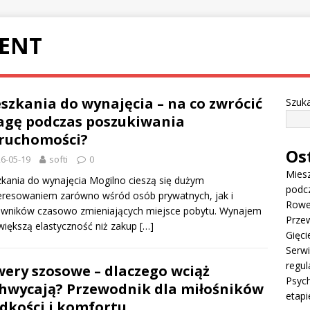
ENT
szkania do wynajęcia – na co zwrócić
Szuka
gę podczas poszukiwania
ruchomości?
Os
6-05-19
softi
0
Miesz
kania do wynajęcia Mogilno cieszą się dużym
podc
eresowaniem zarówno wśród osób prywatnych, jak i
Rowe
owników czasowo zmieniających miejsce pobytu. Wynajem
Przew
większą elastyczność niż zakup
[…]
Gięci
Serw
regul
ery szosowe – dlaczego wciąż
Psych
hwycają? Przewodnik dla miłośników
etapi
dkości i komfortu