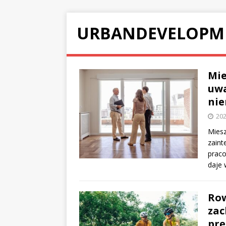
URBANDEVELOPM
Mie
uwa
nie
202
Miesz
zaint
prac
daje 
Row
zac
prę