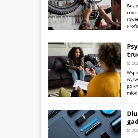
Bez w
codzi
rower
Profe
Psy
tru
202
Współ
wyzwa
po kr
młod
Dłu
gad
202