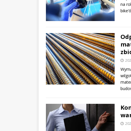
na ro
bike’
Odp
mat
zbi
202
Wymag
wilg
mater
budow
Kom
war
202