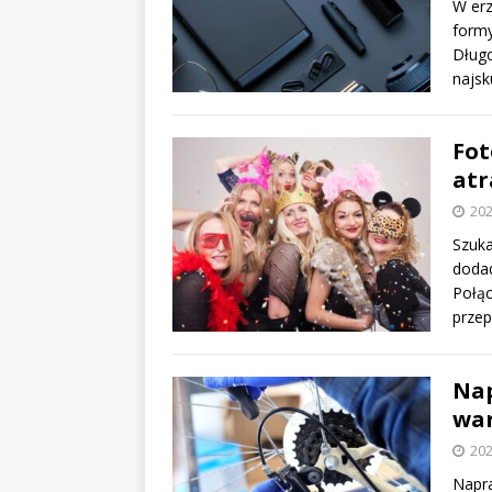
W erz
formy
Długo
najsk
Fot
atr
202
Szuka
doda
Połąc
przep
Nap
war
202
Napra