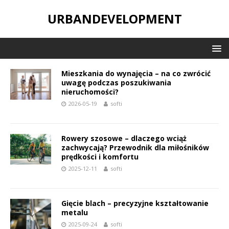
URBANDEVELOPMENT
Mieszkania do wynajęcia – na co zwrócić
uwagę podczas poszukiwania
nieruchomości?
2026-05-19
softi
Rowery szosowe – dlaczego wciąż
zachwycają? Przewodnik dla miłośników
prędkości i komfortu
2025-12-11
softi
Gięcie blach – precyzyjne kształtowanie
metalu
2025-09-24
softi