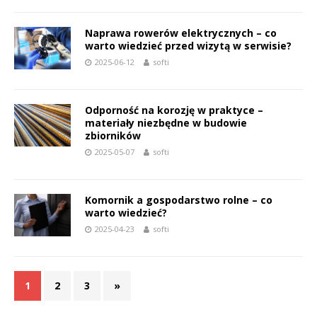
Naprawa rowerów elektrycznych – co
warto wiedzieć przed wizytą w serwisie?
2025-06-12
softi
Odporność na korozję w praktyce –
materiały niezbędne w budowie
zbiorników
2025-05-07
softi
Komornik a gospodarstwo rolne – co
warto wiedzieć?
2025-04-23
softi
1
2
3
»