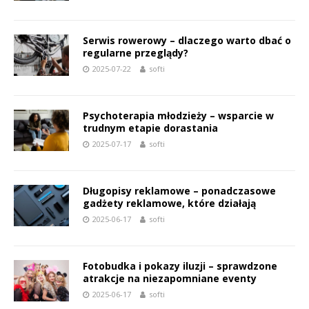
Serwis rowerowy – dlaczego warto dbać o
regularne przeglądy?
2025-07-22
softi
Psychoterapia młodzieży – wsparcie w
trudnym etapie dorastania
2025-07-17
softi
Długopisy reklamowe – ponadczasowe
gadżety reklamowe, które działają
2025-06-17
softi
Fotobudka i pokazy iluzji – sprawdzone
atrakcje na niezapomniane eventy
2025-06-17
softi