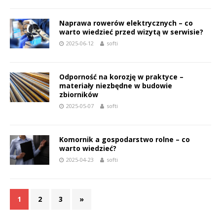
Naprawa rowerów elektrycznych – co
warto wiedzieć przed wizytą w serwisie?
2025-06-12
softi
Odporność na korozję w praktyce –
materiały niezbędne w budowie
zbiorników
2025-05-07
softi
Komornik a gospodarstwo rolne – co
warto wiedzieć?
2025-04-23
softi
1
2
3
»