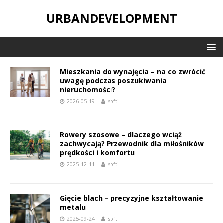
URBANDEVELOPMENT
Mieszkania do wynajęcia – na co zwrócić
uwagę podczas poszukiwania
nieruchomości?
2026-05-19
softi
Rowery szosowe – dlaczego wciąż
zachwycają? Przewodnik dla miłośników
prędkości i komfortu
2025-12-11
softi
Gięcie blach – precyzyjne kształtowanie
metalu
2025-09-24
softi