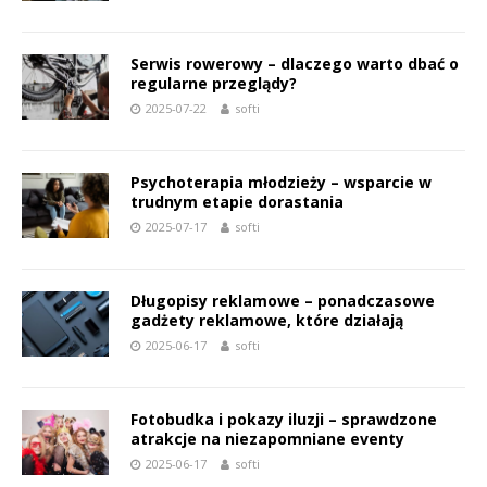
Serwis rowerowy – dlaczego warto dbać o
regularne przeglądy?
2025-07-22
softi
Psychoterapia młodzieży – wsparcie w
trudnym etapie dorastania
2025-07-17
softi
Długopisy reklamowe – ponadczasowe
gadżety reklamowe, które działają
2025-06-17
softi
Fotobudka i pokazy iluzji – sprawdzone
atrakcje na niezapomniane eventy
2025-06-17
softi