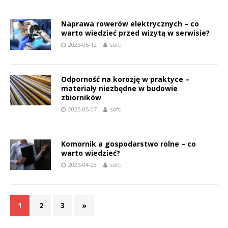
Naprawa rowerów elektrycznych – co
warto wiedzieć przed wizytą w serwisie?
2025-06-12
softi
Odporność na korozję w praktyce –
materiały niezbędne w budowie
zbiorników
2025-05-07
softi
Komornik a gospodarstwo rolne – co
warto wiedzieć?
2025-04-23
softi
1
2
3
»