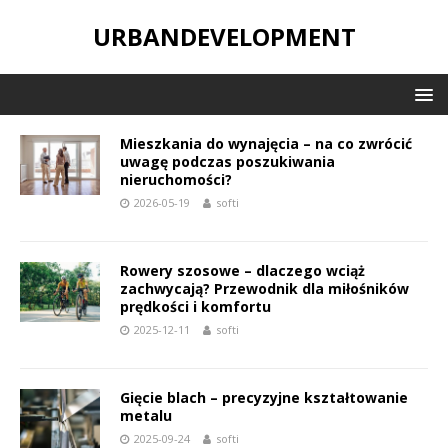
URBANDEVELOPMENT
Mieszkania do wynajęcia – na co zwrócić
uwagę podczas poszukiwania
nieruchomości?
2026-05-19
softi
Rowery szosowe – dlaczego wciąż
zachwycają? Przewodnik dla miłośników
prędkości i komfortu
2025-12-11
softi
Gięcie blach – precyzyjne kształtowanie
metalu
2025-09-24
softi