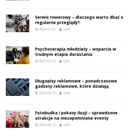
Serwis rowerowy – dlaczego warto dbać o
regularne przeglądy?
2025-07-22
softi
Psychoterapia młodzieży – wsparcie w
trudnym etapie dorastania
2025-07-17
softi
Długopisy reklamowe – ponadczasowe
gadżety reklamowe, które działają
2025-06-17
softi
Fotobudka i pokazy iluzji – sprawdzone
atrakcje na niezapomniane eventy
2025-06-17
softi