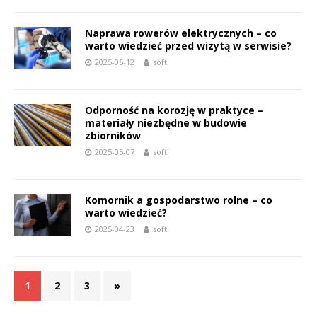
Naprawa rowerów elektrycznych – co
warto wiedzieć przed wizytą w serwisie?
2025-06-12
softi
Odporność na korozję w praktyce –
materiały niezbędne w budowie
zbiorników
2025-05-07
softi
Komornik a gospodarstwo rolne – co
warto wiedzieć?
2025-04-23
softi
1
2
3
»