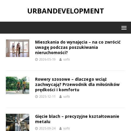
URBANDEVELOPMENT
Mieszkania do wynajęcia – na co zwrócić
uwagę podczas poszukiwania
nieruchomości?
2026-05-19
softi
Rowery szosowe – dlaczego wciąż
zachwycają? Przewodnik dla miłośników
prędkości i komfortu
2025-12-11
softi
Gięcie blach – precyzyjne kształtowanie
metalu
2025-09-24
softi