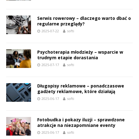
Serwis rowerowy – dlaczego warto dbać o
regularne przeglądy?
2025-07-22
softi
Psychoterapia młodzieży – wsparcie w
trudnym etapie dorastania
2025-07-17
softi
Długopisy reklamowe – ponadczasowe
gadżety reklamowe, które działają
2025-06-17
softi
Fotobudka i pokazy iluzji – sprawdzone
atrakcje na niezapomniane eventy
2025-06-17
softi