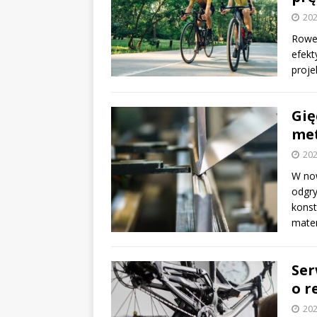
202
Rower
efekt
proje
Gię
me
202
W no
odgry
konst
mate
Ser
o r
202