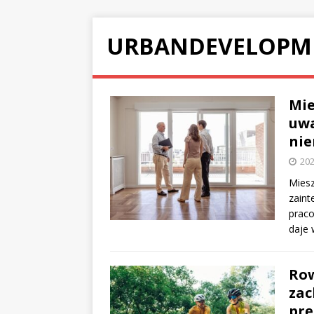
URBANDEVELOPM
Mie
uwa
nie
202
Miesz
zaint
prac
daje 
Row
zac
prę