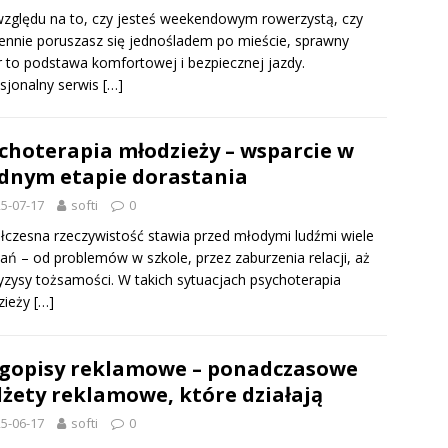
zględu na to, czy jesteś weekendowym rowerzystą, czy
ennie poruszasz się jednośladem po mieście, sprawny
 to podstawa komfortowej i bezpiecznej jazdy.
sjonalny serwis
[…]
choterapia młodzieży – wsparcie w
dnym etapie dorastania
5-07-17
softi
0
czesna rzeczywistość stawia przed młodymi ludźmi wiele
ń – od problemów w szkole, przez zaburzenia relacji, aż
yzysy tożsamości. W takich sytuacjach psychoterapia
zieży
[…]
gopisy reklamowe – ponadczasowe
żety reklamowe, które działają
5-06-17
softi
0