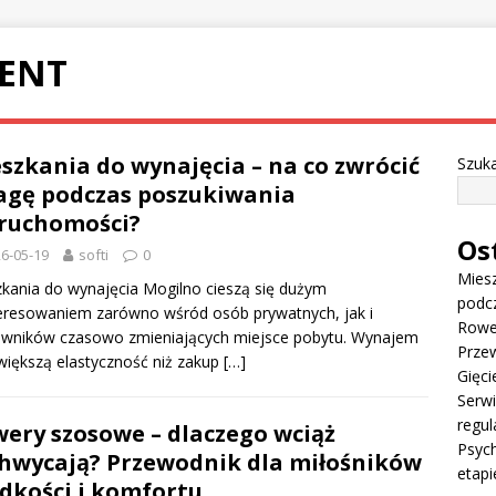
ENT
szkania do wynajęcia – na co zwrócić
Szuka
gę podczas poszukiwania
ruchomości?
Os
6-05-19
softi
0
Miesz
kania do wynajęcia Mogilno cieszą się dużym
podc
eresowaniem zarówno wśród osób prywatnych, jak i
Rowe
owników czasowo zmieniających miejsce pobytu. Wynajem
Przew
większą elastyczność niż zakup
[…]
Gięci
Serw
regul
ery szosowe – dlaczego wciąż
Psych
hwycają? Przewodnik dla miłośników
etapi
dkości i komfortu