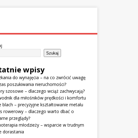
j
Szukaj
tatnie wpisy
kania do wynajęcia – na co zwrócić uwagę
zas poszukiwania nieruchomości?
ry szosowe – dlaczego wciąż zachwycają?
odnik dla miłośników prędkości i komfortu
e blach – precyzyjne kształtowanie metalu
is rowerowy – dlaczego warto dbać o
arne przeglądy?
oterapia młodzieży – wsparcie w trudnym
e dorastania