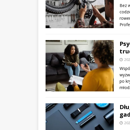
Bez w
codzi
rower
Profe
Psy
tru
202
Współ
wyzwa
po kr
młod
Dłu
gad
202