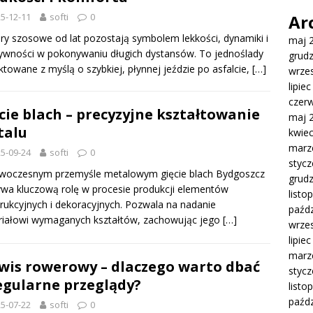
5-12-11
softi
0
Ar
y szosowe od lat pozostają symbolem lekkości, dynamiki i
maj 
ywności w pokonywaniu długich dystansów. To jednoślady
grud
ktowane z myślą o szybkiej, płynnej jeździe po asfalcie,
[…]
wrze
lipie
czer
cie blach – precyzyjne kształtowanie
maj 
talu
kwie
marz
5-09-24
softi
0
styc
woczesnym przemyśle metalowym gięcie blach Bydgoszcz
grud
wa kluczową rolę w procesie produkcji elementów
listo
rukcyjnych i dekoracyjnych. Pozwala na nadanie
paźdz
riałowi wymaganych kształtów, zachowując jego
[…]
wrze
lipie
marz
wis rowerowy – dlaczego warto dbać
styc
egularne przeglądy?
listo
paźdz
5-07-22
softi
0