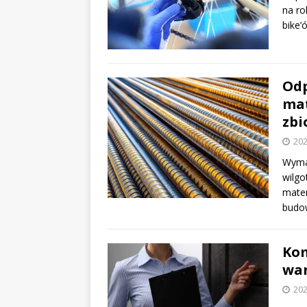
na ro
bike’
Odp
mat
zbi
202
Wymag
wilg
mater
budow
Kom
war
202