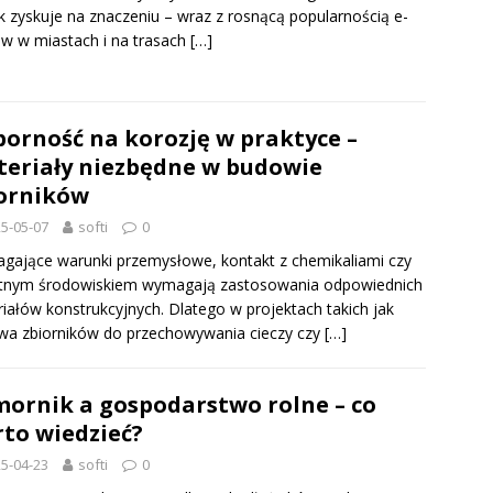
k zyskuje na znaczeniu – wraz z rosnącą popularnością e-
ów w miastach i na trasach
[…]
orność na korozję w praktyce –
eriały niezbędne w budowie
orników
5-05-07
softi
0
ające warunki przemysłowe, kontakt z chemikaliami czy
otnym środowiskiem wymagają zastosowania odpowiednich
iałów konstrukcyjnych. Dlatego w projektach takich jak
a zbiorników do przechowywania cieczy czy
[…]
ornik a gospodarstwo rolne – co
to wiedzieć?
5-04-23
softi
0