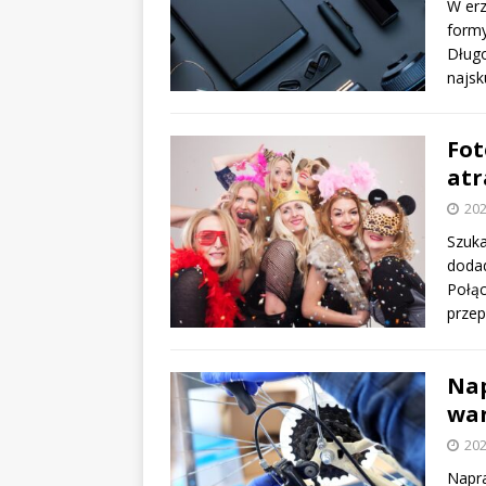
W erz
formy
Długo
najsk
Fot
atr
202
Szuka
doda
Połąc
przep
Nap
war
202
Napra