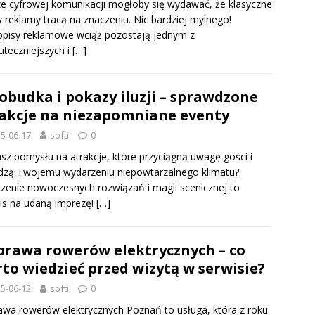
e cyfrowej komunikacji mogłoby się wydawać, że klasyczne
 reklamy tracą na znaczeniu. Nic bardziej mylnego!
pisy reklamowe wciąż pozostają jednym z
uteczniejszych i
[…]
obudka i pokazy iluzji – sprawdzone
akcje na niezapomniane eventy
5-06-17
softi
0
sz pomysłu na atrakcje, które przyciągną uwagę gości i
dzą Twojemu wydarzeniu niepowtarzalnego klimatu?
zenie nowoczesnych rozwiązań i magii scenicznej to
is na udaną imprezę!
[…]
rawa rowerów elektrycznych – co
to wiedzieć przed wizytą w serwisie?
5-06-12
softi
0
wa rowerów elektrycznych Poznań to usługa, która z roku