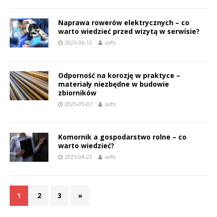
Naprawa rowerów elektrycznych – co
warto wiedzieć przed wizytą w serwisie?
2025-06-12
softi
Odporność na korozję w praktyce –
materiały niezbędne w budowie
zbiorników
2025-05-07
softi
Komornik a gospodarstwo rolne – co
warto wiedzieć?
2025-04-23
softi
1
2
3
»