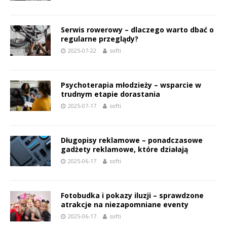
Serwis rowerowy – dlaczego warto dbać o
regularne przeglądy?
2025-07-22
softi
Psychoterapia młodzieży – wsparcie w
trudnym etapie dorastania
2025-07-17
softi
Długopisy reklamowe – ponadczasowe
gadżety reklamowe, które działają
2025-06-17
softi
Fotobudka i pokazy iluzji – sprawdzone
atrakcje na niezapomniane eventy
2025-06-17
softi