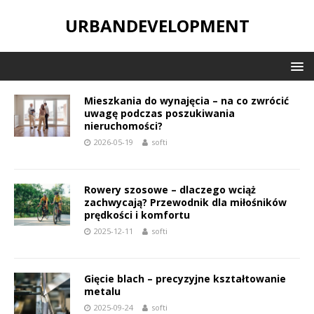
URBANDEVELOPMENT
Mieszkania do wynajęcia – na co zwrócić
uwagę podczas poszukiwania
nieruchomości?
2026-05-19
softi
Rowery szosowe – dlaczego wciąż
zachwycają? Przewodnik dla miłośników
prędkości i komfortu
2025-12-11
softi
Gięcie blach – precyzyjne kształtowanie
metalu
2025-09-24
softi