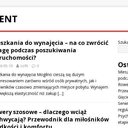
ENT
szkania do wynajęcia – na co zwrócić
Szuka
gę podczas poszukiwania
ruchomości?
Os
6-05-19
softi
0
Miesz
kania do wynajęcia Mogilno cieszą się dużym
podc
eresowaniem zarówno wśród osób prywatnych, jak i
Rowe
owników czasowo zmieniających miejsce pobytu. Wynajem
Przew
większą elastyczność niż zakup
[…]
Gięci
Serw
regul
ery szosowe – dlaczego wciąż
Psych
hwycają? Przewodnik dla miłośników
etapi
dkości i komfortu