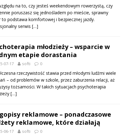
zględu na to, czy jesteś weekendowym rowerzystą, czy
ennie poruszasz się jednośladem po mieście, sprawny
 to podstawa komfortowej i bezpiecznej jazdy.
sjonalny serwis
[…]
choterapia młodzieży – wsparcie w
dnym etapie dorastania
5-07-17
softi
0
czesna rzeczywistość stawia przed młodymi ludźmi wiele
ń – od problemów w szkole, przez zaburzenia relacji, aż
yzysy tożsamości. W takich sytuacjach psychoterapia
zieży
[…]
gopisy reklamowe – ponadczasowe
żety reklamowe, które działają
5-06-17
softi
0