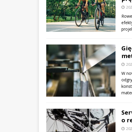
202
Rower
efekt
proje
Gię
me
202
W no
odgry
konst
mate
Ser
o r
202