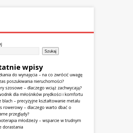
j
Szukaj
tatnie wpisy
kania do wynajęcia – na co zwrócić uwagę
zas poszukiwania nieruchomości?
ry szosowe – dlaczego wciąż zachwycają?
odnik dla miłośników prędkości i komfortu
e blach – precyzyjne kształtowanie metalu
is rowerowy – dlaczego warto dbać o
arne przeglądy?
oterapia młodzieży – wsparcie w trudnym
e dorastania