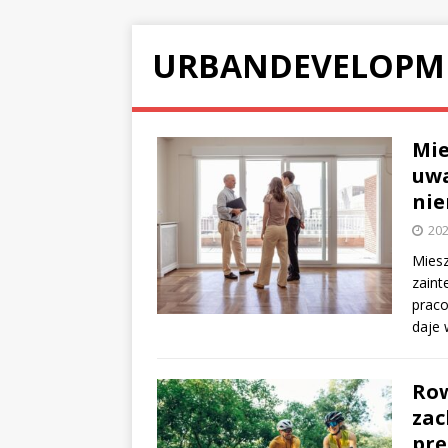
URBANDEVELOPM
Mie
uwa
nie
202
Miesz
zaint
prac
daje 
Row
zac
prę