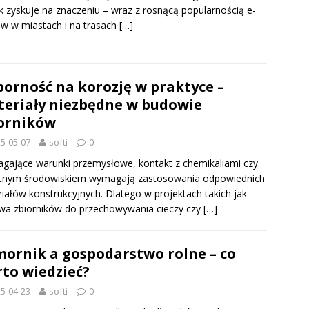
k zyskuje na znaczeniu – wraz z rosnącą popularnością e-
ów w miastach i na trasach
[…]
orność na korozję w praktyce –
eriały niezbędne w budowie
orników
5-05-07
softi
0
ające warunki przemysłowe, kontakt z chemikaliami czy
otnym środowiskiem wymagają zastosowania odpowiednich
iałów konstrukcyjnych. Dlatego w projektach takich jak
a zbiorników do przechowywania cieczy czy
[…]
ornik a gospodarstwo rolne – co
to wiedzieć?
5-04-23
softi
0