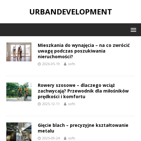
URBANDEVELOPMENT
Mieszkania do wynajęcia – na co zwrócić
uwagę podczas poszukiwania
nieruchomości?
2026-05-19
softi
Rowery szosowe – dlaczego wciąż
zachwycają? Przewodnik dla miłośników
prędkości i komfortu
2025-12-11
softi
Gięcie blach – precyzyjne kształtowanie
metalu
2025-09-24
softi