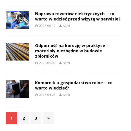
Naprawa rowerów elektrycznych – co
warto wiedzieć przed wizytą w serwisie?
2025-06-12
softi
Odporność na korozję w praktyce –
materiały niezbędne w budowie
zbiorników
2025-05-07
softi
Komornik a gospodarstwo rolne – co
warto wiedzieć?
2025-04-23
softi
1
2
3
»