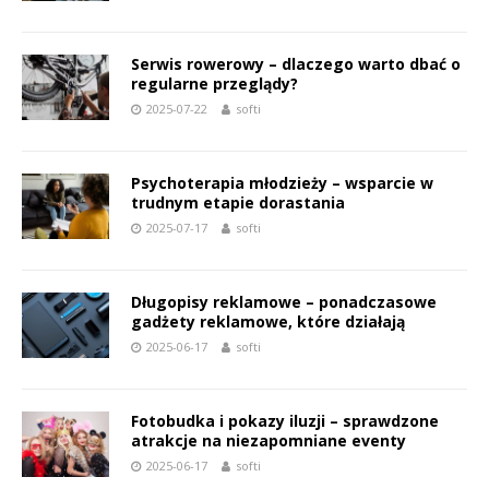
Serwis rowerowy – dlaczego warto dbać o
regularne przeglądy?
2025-07-22
softi
Psychoterapia młodzieży – wsparcie w
trudnym etapie dorastania
2025-07-17
softi
Długopisy reklamowe – ponadczasowe
gadżety reklamowe, które działają
2025-06-17
softi
Fotobudka i pokazy iluzji – sprawdzone
atrakcje na niezapomniane eventy
2025-06-17
softi