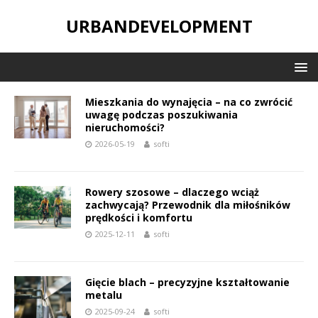
URBANDEVELOPMENT
Mieszkania do wynajęcia – na co zwrócić
uwagę podczas poszukiwania
nieruchomości?
2026-05-19
softi
Rowery szosowe – dlaczego wciąż
zachwycają? Przewodnik dla miłośników
prędkości i komfortu
2025-12-11
softi
Gięcie blach – precyzyjne kształtowanie
metalu
2025-09-24
softi