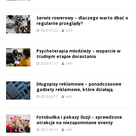
Serwis rowerowy – dlaczego warto dbać o
regularne przeglądy?
2025-07-22
softi
Psychoterapia młodzieży – wsparcie w
trudnym etapie dorastania
2025-07-17
softi
Długopisy reklamowe – ponadczasowe
gadżety reklamowe, które działają
2025-06-17
softi
Fotobudka i pokazy iluzji – sprawdzone
atrakcje na niezapomniane eventy
2025-06-17
softi