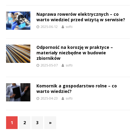
Naprawa rowerów elektrycznych – co
warto wiedzieć przed wizytą w serwisie?
2025-06-12
softi
Odporność na korozję w praktyce –
materiały niezbędne w budowie
zbiorników
2025-05-07
softi
Komornik a gospodarstwo rolne – co
warto wiedzieć?
2025-04-23
softi
1
2
3
»