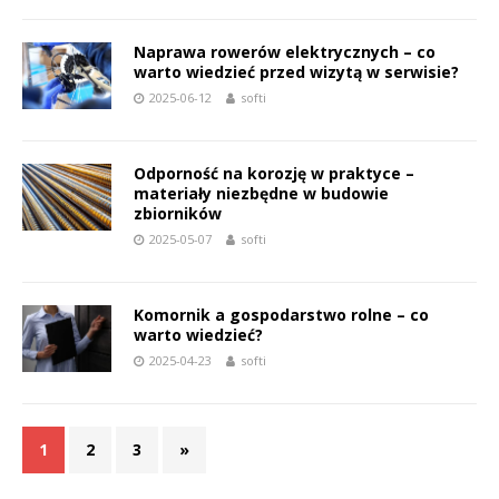
Naprawa rowerów elektrycznych – co
warto wiedzieć przed wizytą w serwisie?
2025-06-12
softi
Odporność na korozję w praktyce –
materiały niezbędne w budowie
zbiorników
2025-05-07
softi
Komornik a gospodarstwo rolne – co
warto wiedzieć?
2025-04-23
softi
1
2
3
»