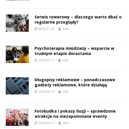
Serwis rowerowy – dlaczego warto dbać o
regularne przeglądy?
2025-07-22
softi
Psychoterapia młodzieży – wsparcie w
trudnym etapie dorastania
2025-07-17
softi
Długopisy reklamowe – ponadczasowe
gadżety reklamowe, które działają
2025-06-17
softi
Fotobudka i pokazy iluzji – sprawdzone
atrakcje na niezapomniane eventy
2025-06-17
softi