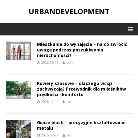
URBANDEVELOPMENT
Mieszkania do wynajęcia – na co zwrócić
uwagę podczas poszukiwania
nieruchomości?
2026-05-19
softi
Rowery szosowe – dlaczego wciąż
zachwycają? Przewodnik dla miłośników
prędkości i komfortu
2025-12-11
softi
Gięcie blach – precyzyjne kształtowanie
metalu
2025-09-24
softi