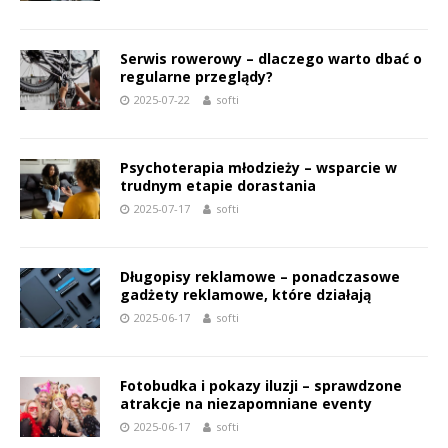
Serwis rowerowy – dlaczego warto dbać o
regularne przeglądy?
2025-07-22
softi
Psychoterapia młodzieży – wsparcie w
trudnym etapie dorastania
2025-07-17
softi
Długopisy reklamowe – ponadczasowe
gadżety reklamowe, które działają
2025-06-17
softi
Fotobudka i pokazy iluzji – sprawdzone
atrakcje na niezapomniane eventy
2025-06-17
softi