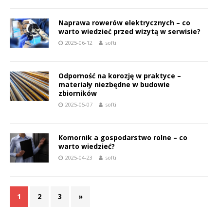
Naprawa rowerów elektrycznych – co
warto wiedzieć przed wizytą w serwisie?
2025-06-12
softi
Odporność na korozję w praktyce –
materiały niezbędne w budowie
zbiorników
2025-05-07
softi
Komornik a gospodarstwo rolne – co
warto wiedzieć?
2025-04-23
softi
1
2
3
»