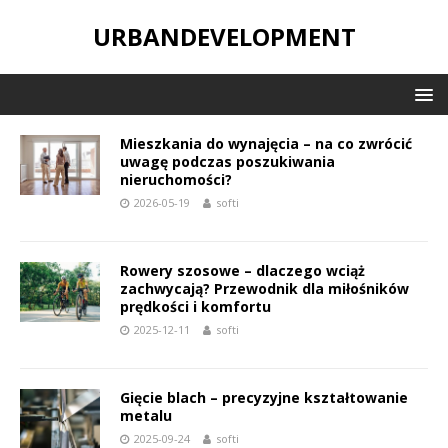
URBANDEVELOPMENT
Mieszkania do wynajęcia – na co zwrócić
uwagę podczas poszukiwania
nieruchomości?
2026-05-19
softi
Rowery szosowe – dlaczego wciąż
zachwycają? Przewodnik dla miłośników
prędkości i komfortu
2025-12-11
softi
Gięcie blach – precyzyjne kształtowanie
metalu
2025-09-24
softi