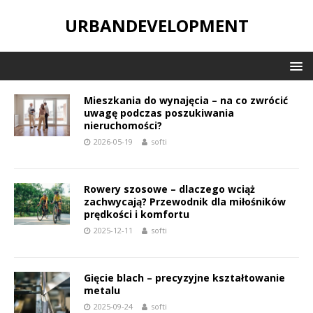
URBANDEVELOPMENT
Mieszkania do wynajęcia – na co zwrócić
uwagę podczas poszukiwania
nieruchomości?
2026-05-19
softi
Rowery szosowe – dlaczego wciąż
zachwycają? Przewodnik dla miłośników
prędkości i komfortu
2025-12-11
softi
Gięcie blach – precyzyjne kształtowanie
metalu
2025-09-24
softi