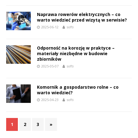
Naprawa rowerów elektrycznych – co
warto wiedzieć przed wizytą w serwisie?
2025-06-12
softi
Odporność na korozję w praktyce –
materiały niezbędne w budowie
zbiorników
2025-05-07
softi
Komornik a gospodarstwo rolne – co
warto wiedzieć?
2025-04-23
softi
1
2
3
»