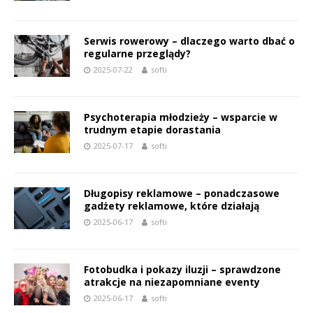
Serwis rowerowy – dlaczego warto dbać o
regularne przeglądy?
2025-07-22
softi
Psychoterapia młodzieży – wsparcie w
trudnym etapie dorastania
2025-07-17
softi
Długopisy reklamowe – ponadczasowe
gadżety reklamowe, które działają
2025-06-17
softi
Fotobudka i pokazy iluzji – sprawdzone
atrakcje na niezapomniane eventy
2025-06-17
softi