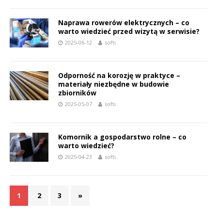
Naprawa rowerów elektrycznych – co
warto wiedzieć przed wizytą w serwisie?
2025-06-12
softi
Odporność na korozję w praktyce –
materiały niezbędne w budowie
zbiorników
2025-05-07
softi
Komornik a gospodarstwo rolne – co
warto wiedzieć?
2025-04-23
softi
1
2
3
»