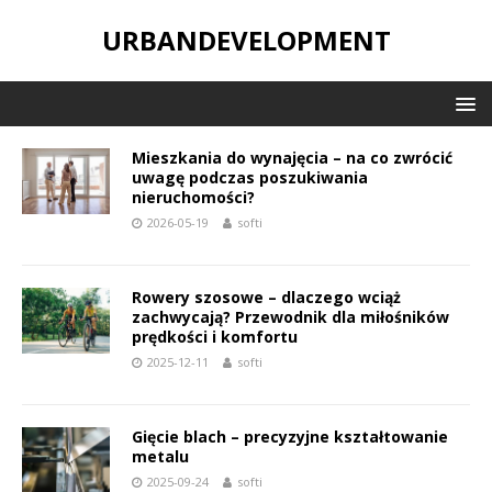
URBANDEVELOPMENT
Mieszkania do wynajęcia – na co zwrócić
uwagę podczas poszukiwania
nieruchomości?
2026-05-19
softi
Rowery szosowe – dlaczego wciąż
zachwycają? Przewodnik dla miłośników
prędkości i komfortu
2025-12-11
softi
Gięcie blach – precyzyjne kształtowanie
metalu
2025-09-24
softi