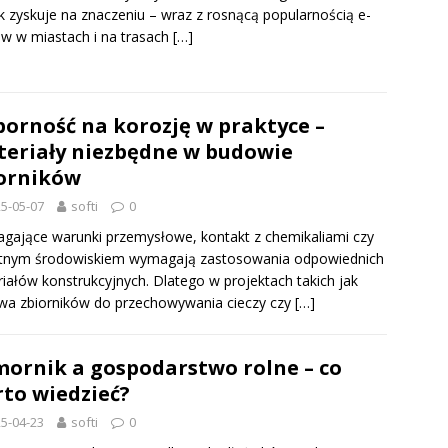
k zyskuje na znaczeniu – wraz z rosnącą popularnością e-
ów w miastach i na trasach
[…]
orność na korozję w praktyce –
eriały niezbędne w budowie
orników
5-05-07
softi
0
ające warunki przemysłowe, kontakt z chemikaliami czy
otnym środowiskiem wymagają zastosowania odpowiednich
iałów konstrukcyjnych. Dlatego w projektach takich jak
a zbiorników do przechowywania cieczy czy
[…]
ornik a gospodarstwo rolne – co
to wiedzieć?
5-04-23
softi
0