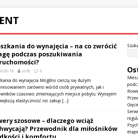
ENT
szkania do wynajęcia – na co zwrócić
Szuka
gę podczas poszukiwania
ruchomości?
Os
6-05-19
softi
0
Miesz
kania do wynajęcia Mogilno cieszą się dużym
podc
eresowaniem zarówno wśród osób prywatnych, jak i
Rowe
owników czasowo zmieniających miejsce pobytu. Wynajem
Przew
większą elastyczność niż zakup
[…]
Gięci
Serw
regul
ery szosowe – dlaczego wciąż
Psych
hwycają? Przewodnik dla miłośników
etapi
dkości i komfortu