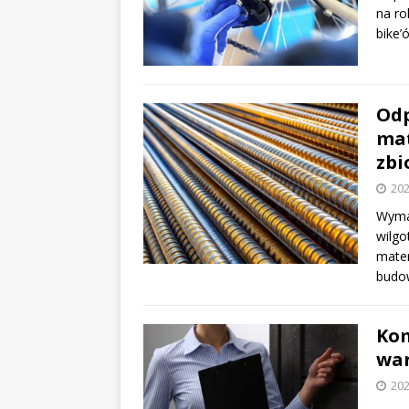
na ro
bike’
Odp
mat
zbi
202
Wymag
wilg
mater
budow
Kom
war
202