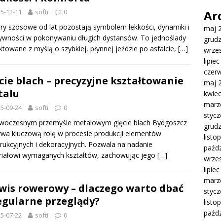
5-12-11
softi
0
Ar
y szosowe od lat pozostają symbolem lekkości, dynamiki i
maj 
ywności w pokonywaniu długich dystansów. To jednoślady
grud
ktowane z myślą o szybkiej, płynnej jeździe po asfalcie,
[…]
wrze
lipie
czer
cie blach – precyzyjne kształtowanie
maj 
talu
kwie
marz
5-09-24
softi
0
styc
woczesnym przemyśle metalowym gięcie blach Bydgoszcz
grud
wa kluczową rolę w procesie produkcji elementów
listo
rukcyjnych i dekoracyjnych. Pozwala na nadanie
paźdz
riałowi wymaganych kształtów, zachowując jego
[…]
wrze
lipie
marz
wis rowerowy – dlaczego warto dbać
styc
egularne przeglądy?
listo
paźdz
5-07-22
softi
0