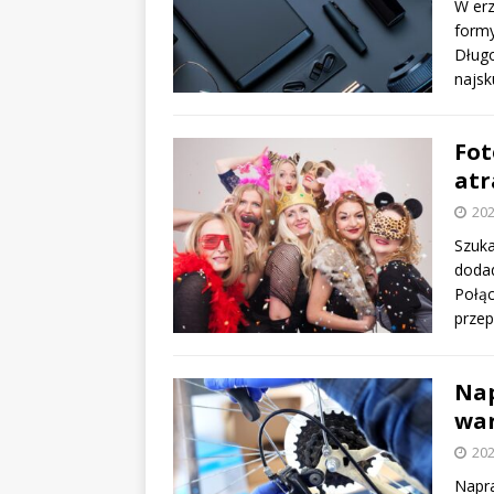
W erz
formy
Długo
najsk
Fot
atr
202
Szuka
doda
Połąc
przep
Nap
war
202
Napra