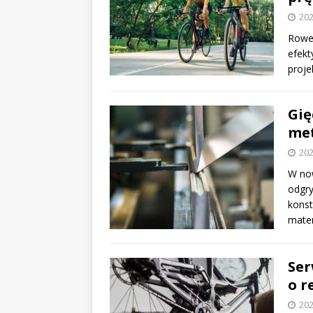
202
Rower
efekt
proje
Gię
me
202
W no
odgry
konst
mate
Ser
o r
202