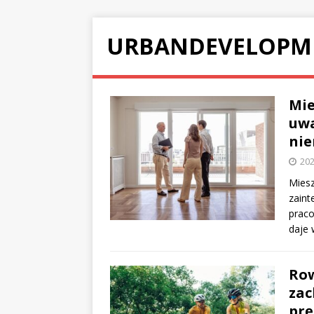
URBANDEVELOPM
Mie
uwa
nie
202
Miesz
zaint
prac
daje 
Row
zac
prę