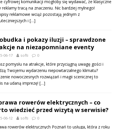
e cyfrowej komunikacji mogłoby się wydawać, że klasyczne
 reklamy tracą na znaczeniu. Nic bardziej mylnego!
pisy reklamowe wciąż pozostają jednym z
uteczniejszych i
[…]
obudka i pokazy iluzji – sprawdzone
akcje na niezapomniane eventy
5-06-17
softi
0
sz pomysłu na atrakcje, które przyciągną uwagę gości i
dzą Twojemu wydarzeniu niepowtarzalnego klimatu?
zenie nowoczesnych rozwiązań i magii scenicznej to
is na udaną imprezę!
[…]
rawa rowerów elektrycznych – co
to wiedzieć przed wizytą w serwisie?
5-06-12
softi
0
wa rowerów elektrycznych Poznań to usługa, która z roku