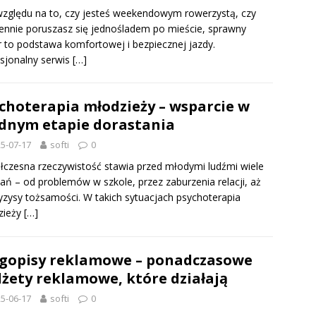
zględu na to, czy jesteś weekendowym rowerzystą, czy
ennie poruszasz się jednośladem po mieście, sprawny
 to podstawa komfortowej i bezpiecznej jazdy.
sjonalny serwis
[…]
choterapia młodzieży – wsparcie w
dnym etapie dorastania
5-07-17
softi
0
czesna rzeczywistość stawia przed młodymi ludźmi wiele
ń – od problemów w szkole, przez zaburzenia relacji, aż
yzysy tożsamości. W takich sytuacjach psychoterapia
zieży
[…]
gopisy reklamowe – ponadczasowe
żety reklamowe, które działają
5-06-17
softi
0