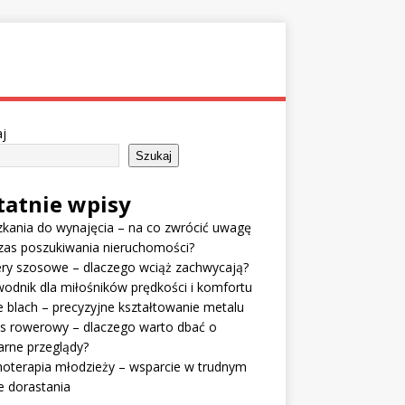
j
Szukaj
tatnie wpisy
kania do wynajęcia – na co zwrócić uwagę
zas poszukiwania nieruchomości?
ry szosowe – dlaczego wciąż zachwycają?
odnik dla miłośników prędkości i komfortu
e blach – precyzyjne kształtowanie metalu
is rowerowy – dlaczego warto dbać o
arne przeglądy?
oterapia młodzieży – wsparcie w trudnym
e dorastania