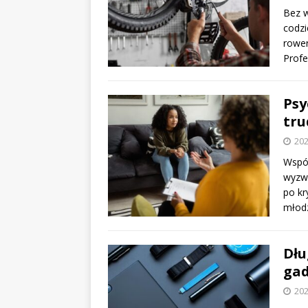
Bez w
codzi
rower
Profe
Psy
tru
202
Współ
wyzwa
po kr
młod
Dłu
gad
202